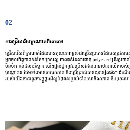
02
ការជ្រើសរើសក្រណាត់ពិសេស៖
ជ្រើសរើសពីក្រណាត់ដែលមានគុណភាពខ្ពស់ជាច្រើនប្រភេទដែលតម្រូវតាមតម្
អ្នកចូលចិត្តភាពទន់នៃកប្បាសល្អ ភាពធន់នៃសារធាតុ polyester ឬនិរន្តរភាព
មិនប៉ះពាល់ដល់បរិស្ថាន យើងផ្តល់ជូននូវជម្រើសដែលធានាថាអាវយឺតរបស់អ
ប៉ុណ្ណោះទេ ថែមទាំងមានផាសុកភាព និងប្រើប្រាស់បានយូរទៀតផង។ ដំណើ
របស់យើងធានានូវការផ្គូផ្គងដ៏ល្អបំផុតសម្រាប់ទាំងសោភ័ណភាព និងមុខងារ