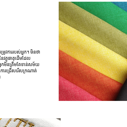
រូវការរបស់អ្នក។ មិនថា
នៃវត្ថុធាតុដើមដែល
្នកមិនត្រឹមតែទាន់សម័យ
រការជ្រើសរើសក្រណាត់
។