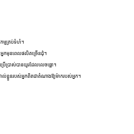
ម្មគ្រប់ទំហំ។
់អ្នកមុនពេលផលិតច្រើនដុំ។
ិងប្រើប្រាស់បានយូរដែលលេចធ្លោ។
ទាល់ខ្លួន​របស់អ្នក​ពិតជាតំណាងឱ្យ​ម៉ាករបស់អ្នក។