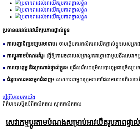
ប្រទានពរដល់អាវយឺតរូបភាពផ្ទាល់ខ្លួន
●
ការបញ្ជាទិញអប្បបរមាទាប
៖ ចាប់ផ្តើមការផលិតអាវយឺតផ្ទាល់ខ្លួនរបស់អ្នក
●
ការប្ដូរតាមបំណងគំរូ
៖ ធ្វើឱ្យការរចនារបស់អ្នកល្អឥតខ្ចោះជាមួយនឹងសេវាក
●
ការបោះពុម្ព និងក្រណាត់ផ្ទាល់ខ្លួន
៖ ជ្រើសរើសជម្រើសបោះពុម្ពជាច្រើនប្រភ
●
ជំនួយការរចនាអ្នកជំនាញ
៖ សហការ​ជាមួយ​ក្រុម​រចនា​ដែលមាន​បទពិសោធន៍​របស់យ
ផ្ញើអ៊ីមែលមកយើង
ព័ត៌មានលម្អិតអំពីផលិតផល
ស្លាកផលិតផល
សេវាកម្មប្ដូរតាមបំណងសម្រាប់អាវយឺតរូបភាពផ្ទាល់ខ