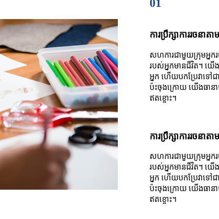
01
ការប្រឹក្សាការរចនាតាម
សហការ​ជាមួយ​ក្រុម​អ្នក​រ
របស់​អ្នក​មាន​ជីវិត។ យើ
អ្នក ហើយបកប្រែវាទៅជាក
ប៉ះចុងក្រោយ យើងធានាថារ
ឥតខ្ចោះ។
ការប្រឹក្សាការរចនាតាម
សហការ​ជាមួយ​ក្រុម​អ្នក​រ
របស់​អ្នក​មាន​ជីវិត។ យើ
អ្នក ហើយបកប្រែវាទៅជាក
ប៉ះចុងក្រោយ យើងធានាថារ
ឥតខ្ចោះ។