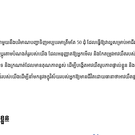
ជាមួយនឹងបរិមាណបញ្ជាទិញអប្បបរមាត្រឹមតែ 50 ដុំ ដែលធ្វើឱ្យវាល្អសម្រាប់អាជីវក
ម្មប្ដូរតាមបំណងគំរូរបស់យើង ដែលអនុញ្ញាតឱ្យអ្នកមើល និងកែតម្រូវអាវយឺតរបស
េទ និងក្រណាត់ដែលមានគុណភាពខ្ពស់ ដើម្បីបង្កើតអាវយឺតរូបភាពផ្ទាល់ខ្លួន ន
ើង​ដើម្បី​នាំមក​នូវ​ចក្ខុវិស័យ​របស់អ្នក​ឱ្យ​មាន​ជីវិត​ដោយ​ធានា​ថា​អាវយឺត​ផ្
្លួន