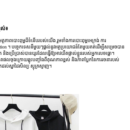
្ពស់៖
ថភាពបោះពុម្ពដ៏ទំនើបរបស់យើង រួមទាំងការបោះពុម្ពអេក្រង់ ការ
ation ។ បច្ចេកទេសនីមួយៗផ្តល់នូវអត្ថប្រយោជន៍តែមួយគត់ដើម្បីសម្រេចបាន
អិត និងប្រើប្រាស់បានយូរដែលធ្វើឱ្យអាវយឺតផ្ទាល់ខ្លួនរបស់អ្នកលេចធ្លោ។
លចុងក្រោយឆ្លុះបញ្ចាំងពីគុណភាពខ្ពស់ និងភាពប្លែកនៃការរចនារបស់
តដល់ស្នាដៃសិល្បៈស្មុគ្រស្មាញ។