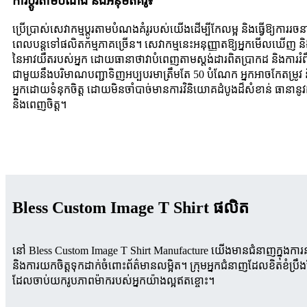
ការប្ដូរតាមបំណង និងអនុម័តគំរូ៖
ប្រើប្រាស់សេវាកម្មប្ដូរតាមបំណងគំរូរបស់យើងដើម្បីកែលម្អ និងធ្វើឱ្យការរចន
ពេលបន្តទៅផលិតកម្មភាគច្រើន។ សេវាកម្មនេះអនុញ្ញាតឱ្យអ្នកមើលឃើញ និ
នៃអាវយឺតរបស់អ្នក ដោយធានាថាវាបំពេញតាមស្តង់ដារពិតប្រាកដ និងការរំព
ជាមួយនឹងបរិមាណបញ្ជាទិញអប្បបរមាត្រឹមតែ 50 បំណែក អ្នកអាចកែតម្រូវ
អ្នកដោយទំនុកចិត្ត ដោយមិនចាំបាច់មានការវិនិយោគដំបូងដ៏សំខាន់ ធានា
និងពេញចិត្ត។
Bless Custom Image T Shirt ផលិត
នៅ Bless Custom Image T Shirt Manufacture យើងមានជំនាញក្នុងក
និងការយកចិត្តទុកដាក់ចំពោះព័ត៌មានលម្អិត។ ក្រុមអ្នកជំនាញដែលខិតខំប្រឹ
ដែលចាប់យករូបភាពម៉ាករបស់អ្នកយ៉ាងល្អឥតខ្ចោះ។