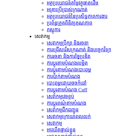
អត្ថប្រយោជន៍តម្លៃវត្ថុធាតុដើម
អត្រាប្រើប្រាស់ក្រណាត់
អត្ថប្រយោជន៍នៃប្រសិទ្ធភាពការងារ
ប្រព័ន្ធត្រួតពិនិត្យគុណភាព
ភស្តុភារ
សេវាកម្ម
សេវាកម្មប្រឹក្សា និងរចនា
ការជ្រើសរើសក្រណាត់ និងបច្ចេកវិទ្យា
ការរចនា និងការច្នៃប្រឌិត
ការប្ដូរតាមបំណងលម្អិត
ការប្ដូរតាមបំណងបោះពុម្ព
ការប៉ាក់តាមបំណង
បោះពុម្ពដោយចុចកំដៅ
ការប្ដូរតាមបំណង Cuff
សេវាកម្មវេចខ្ចប់
ការប្ដូរពណ៌តាមបំណង
សេវាកម្មដឹកជញ្ជូន
សេវាកម្មក្រោយពេលលក់
សេវាកម្ម
អាវយឺតផ្ទាល់ខ្លួន