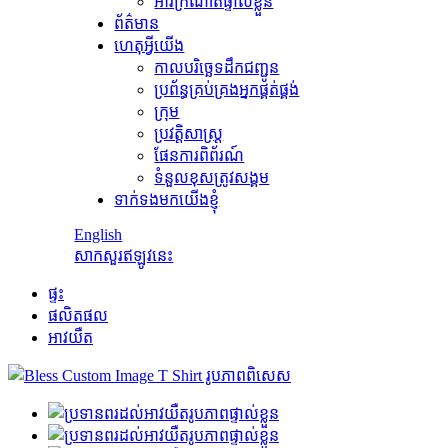
អាវក្រណាត់ផ្ទាល់ខ្លួន
ព័ត៌មាន
ហេតុអ្វីយើង
កាលបរិច្ឆេទដឹកជញ្ជូន
ប្រព័ន្ធគ្រប់គ្រងអ្នកផ្គត់ផ្គង់
ក្រុម
ប្រវត្តិសាស្ត្រ
ផែនការពិព័រណ៍
ទំនួលខុសត្រូវសង្គម
ទាក់ទងមកយើងខ្ញុំ
English
សាកសួរឥឡូវនេះ
ផ្ទះ
ផលិតផល
អាវយឺត