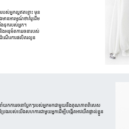
ារបស់អ្នកល្អឥតខ្ចោះ មុន
ងមានអារម្មណ៍ថាគំរូដើម
ឹងទុករបស់អ្នក។
 និងអនុម័តការរចនារបស់
នូវដំណើរការផលិតរលូន
ារនាំយកការរចនាប្លែកៗរបស់អ្នកមកជាមួយនឹងគុណភាពពិសេស
ងប្រែងរបស់យើងសហការជាមួយអ្នកដើម្បីបង្កើតអាវយឺតផ្ទាល់ខ្លួន