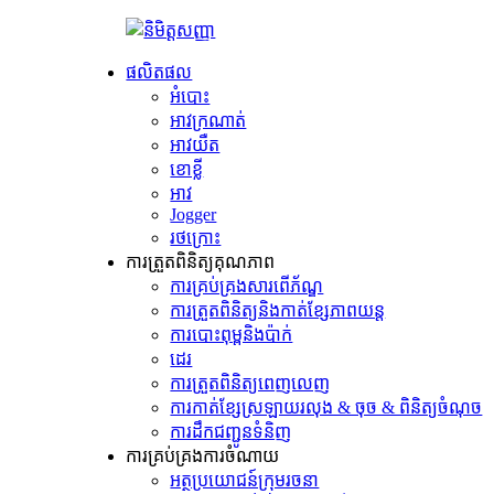
ផលិតផល
អំបោះ
អាវក្រណាត់
អាវយឺត
ខោខ្លី
អាវ
Jogger
រថក្រោះ
ការត្រួតពិនិត្យគុណភាព
ការគ្រប់គ្រងសារពើភ័ណ្ឌ
ការត្រួតពិនិត្យនិងកាត់ខ្សែភាពយន្ត
ការបោះពុម្ពនិងប៉ាក់
ដេរ
ការត្រួតពិនិត្យពេញលេញ
ការកាត់ខ្សែស្រឡាយរលុង & ចុច & ពិនិត្យចំណុច
ការដឹកជញ្ជូនទំនិញ
ការគ្រប់គ្រងការចំណាយ
អត្ថប្រយោជន៍ក្រុមរចនា