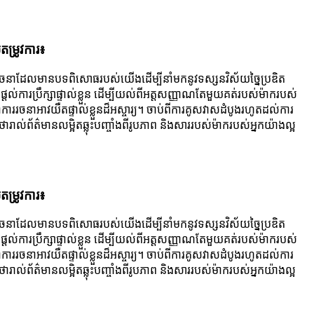
តម្រូវការ៖
ចនា​ដែល​មាន​បទ​ពិសោធ​របស់​យើង​ដើម្បី​នាំ​មក​នូវ​ទស្សនវិស័យ​ច្នៃប្រឌិត​
ងផ្តល់ការប្រឹក្សាផ្ទាល់ខ្លួន ដើម្បីយល់ពីអត្តសញ្ញាណតែមួយគត់របស់ម៉ាករបស់
ាររចនាអាវយឺតផ្ទាល់ខ្លួនដ៏អស្ចារ្យ។ ចាប់ពីការគូសវាសដំបូងរហូតដល់ការ
ាល់ព័ត៌មានលម្អិតឆ្លុះបញ្ចាំងពីរូបភាព និងសាររបស់ម៉ាករបស់អ្នកយ៉ាងល្អ
តម្រូវការ៖
ចនា​ដែល​មាន​បទ​ពិសោធ​របស់​យើង​ដើម្បី​នាំ​មក​នូវ​ទស្សនវិស័យ​ច្នៃប្រឌិត​
ងផ្តល់ការប្រឹក្សាផ្ទាល់ខ្លួន ដើម្បីយល់ពីអត្តសញ្ញាណតែមួយគត់របស់ម៉ាករបស់
ាររចនាអាវយឺតផ្ទាល់ខ្លួនដ៏អស្ចារ្យ។ ចាប់ពីការគូសវាសដំបូងរហូតដល់ការ
ាល់ព័ត៌មានលម្អិតឆ្លុះបញ្ចាំងពីរូបភាព និងសាររបស់ម៉ាករបស់អ្នកយ៉ាងល្អ