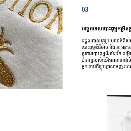
03
បច្ចេកទេសបោះពុម្ពកម្រិតខ
ទទួលបានអត្ថប្រយោជន៍ពីសមត្
បោះពុម្ពឌីជីថល និង sublim
នូវការបោះពុម្ពដ៏រស់រវើក លម្
ជំនាញរបស់យើងធានាថាផលិតផ
អ្នក ចាប់ពីឡូហ្គោសាមញ្ញ រហូ